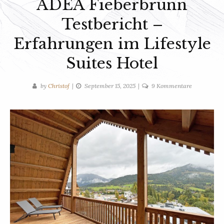
ADEA Fieberbrunn
Testbericht –
Erfahrungen im Lifestyle
Suites Hotel
zu
by
Christof
September 15, 2025
9 Kommentare
ADEA
Fieberbrunn
Testbericht
–
Erfahrunge
im
Lifestyle
Suites
Hotel