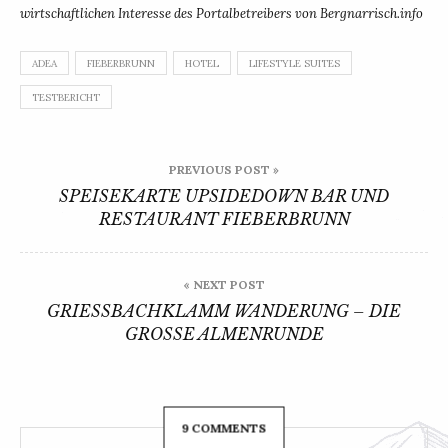
wirtschaftlichen Interesse des Portalbetreibers von Bergnarrisch.info
ADEA
FIEBERBRUNN
HOTEL
LIFESTYLE SUITES
TESTBERICHT
Beitragsnavigation
PREVIOUS POST »
SPEISEKARTE UPSIDEDOWN BAR UND
RESTAURANT FIEBERBRUNN
« NEXT POST
GRIESSBACHKLAMM WANDERUNG – DIE G
ROSSE ALMENRUNDE
9 COMMENTS