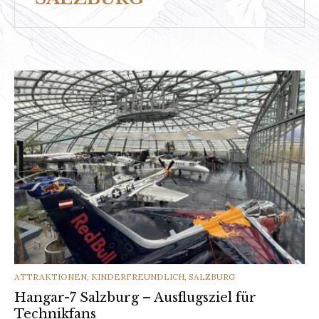
CATEGORIES
ATTRAKTIONEN
,
KINDERFREUNDLICH
,
SALZBURG
Hangar-7 Salzburg – Ausflugsziel für
Technikfans