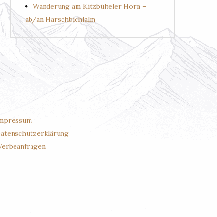
Wanderung am Kitzbüheler Horn –
ab/an Harschbichlalm
mpressum
atenschutzerklärung
erbeanfragen