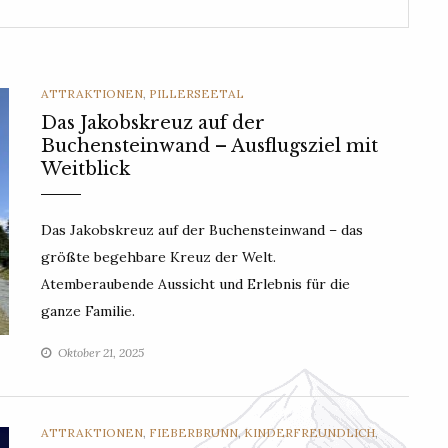
CATEGORIES
ATTRAKTIONEN
,
PILLERSEETAL
Das Jakobskreuz auf der
Buchensteinwand – Ausflugsziel mit
Weitblick
Das Jakobskreuz auf der Buchensteinwand – das
größte begehbare Kreuz der Welt.
Atemberaubende Aussicht und Erlebnis für die
ganze Familie.
Oktober 21, 2025
CATEGORIES
ATTRAKTIONEN
,
FIEBERBRUNN
,
KINDERFREUNDLICH
,