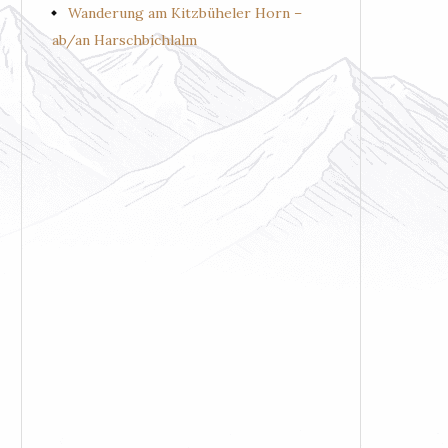
Wanderung am Kitzbüheler Horn –
ab/an Harschbichlalm