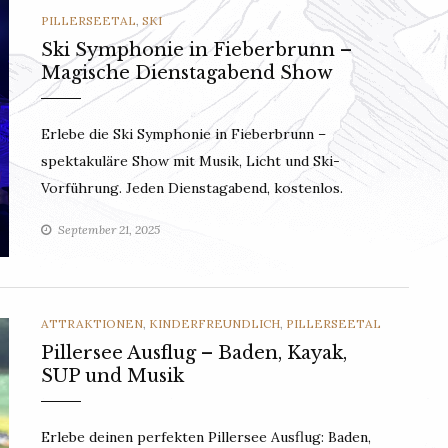
PILLERSEETAL
,
SKI
Ski Symphonie in Fieberbrunn –
Magische Dienstagabend Show
Erlebe die Ski Symphonie in Fieberbrunn –
spektakuläre Show mit Musik, Licht und Ski-
Vorführung. Jeden Dienstagabend, kostenlos.
September 21, 2025
CATEGORIES
ATTRAKTIONEN
,
KINDERFREUNDLICH
,
PILLERSEETAL
Pillersee Ausflug – Baden, Kayak,
SUP und Musik
Erlebe deinen perfekten Pillersee Ausflug: Baden,