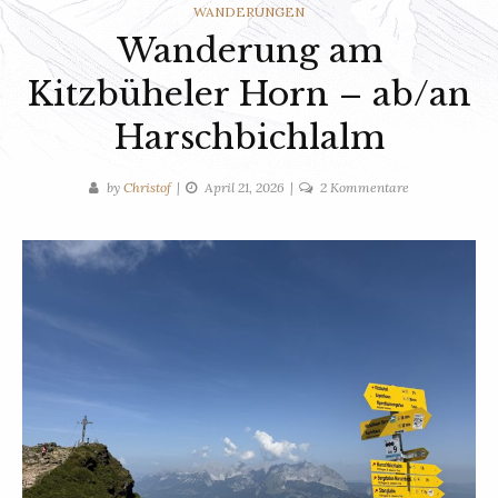
WANDERUNGEN
Wanderung am
Kitzbüheler Horn – ab/an
Harschbichlalm
zu
by
Christof
April 21, 2026
2 Kommentare
Wanderung
am
Kitzbüheler
Horn
–
ab/an
Harschbichlal