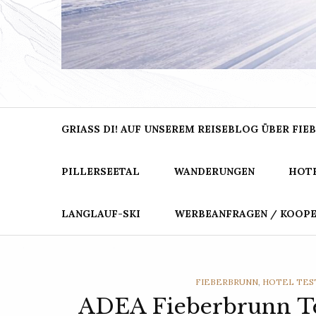
BER
Dein Blog für Urlaub in den Bergen
GRIASS DI! AUF UNSEREM REISEBLOG ÜBER FIEB
PILLERSEETAL
WANDERUNGEN
HOTE
LANGLAUF-SKI
WERBEANFRAGEN / KOOP
CATEGORIES
FIEBERBRUNN
,
HOTEL TES
ADEA Fieberbrunn Te