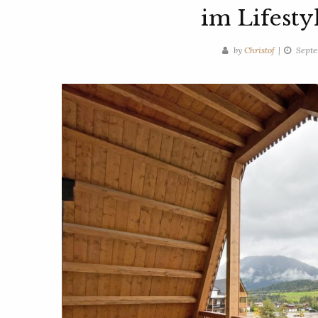
im Lifesty
by
Christof
Septe