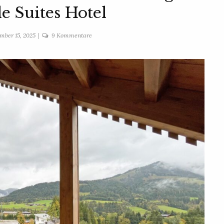
le Suites Hotel
zu
mber 15, 2025
9 Kommentare
ADEA
Fieberbrunn
Testbericht
–
Erfahrungen
im
Lifestyle
Suites
Hotel