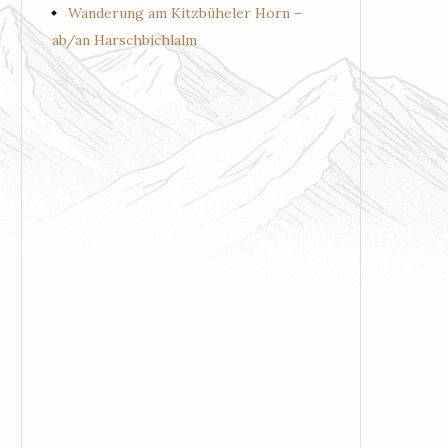
Wanderung am Kitzbüheler Horn –
ab/an Harschbichlalm