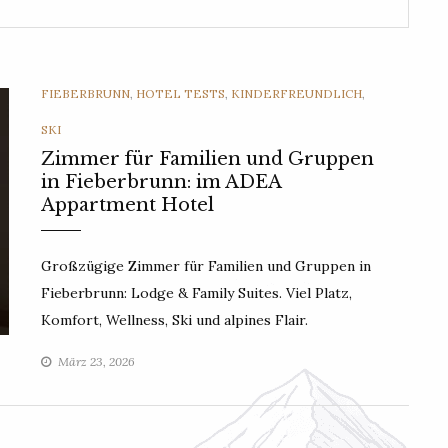
CATEGORIES
FIEBERBRUNN
,
HOTEL TESTS
,
KINDERFREUNDLICH
,
SKI
Zimmer für Familien und Gruppen
in Fieberbrunn: im ADEA
Appartment Hotel
Großzügige Zimmer für Familien und Gruppen in
Fieberbrunn: Lodge & Family Suites. Viel Platz,
Komfort, Wellness, Ski und alpines Flair.
März 23, 2026