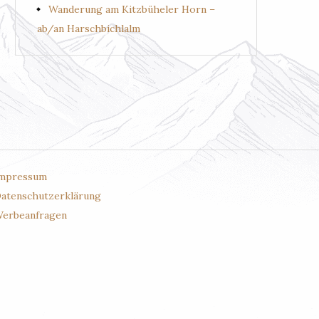
Wanderung am Kitzbüheler Horn –
ab/an Harschbichlalm
mpressum
atenschutzerklärung
erbeanfragen